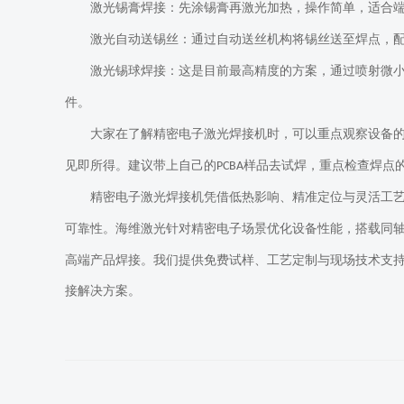
激光锡膏焊接：先涂锡膏再激光加热，操作简单，适合
激光自动送锡丝：通过自动送丝机构将锡丝送至焊点，
激光锡球焊接：这是目前最高精度的方案，通过喷射微
件。
大家在了解
精密电子激光焊接机
时
，
可以
重点
观察
设备
见即所得。建议带上自己的
样品去试焊，重点检查焊点
PCBA
精密电子激光焊接机凭借低热影响、精准定位与灵活工
可靠性。海维激光针对精密电子场景优化设备性能，搭载同
高端产品焊接。我们提供免费试样、工艺定制与现场技术支
接解决方案。