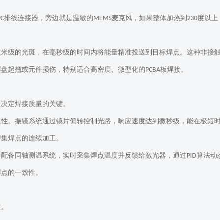
排线连接器，旁边就是温敏的
麦克风，如果整体加热到
度以上
PC
MEMS
230
微米级的光斑，在毫秒级的时间内将能量精准投送到目标焊点。这种非接
焊盘起翘或元件损伤，特别适合高密度、微型化的
板焊接。
PCBA
是决定焊接质量的关键。
惯性。振镜系统通过镜片偏转控制光路，响应速度达到微秒级，能在极短
密集焊点的连续加工。
会配备同轴测温系统，实时采集焊点温度并反馈给激光器，通过
算法动
PID
焊点的一致性。
案。