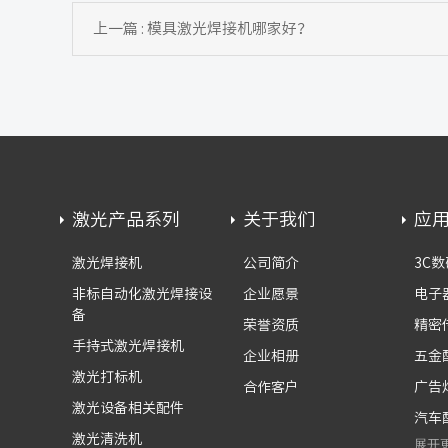
上一篇 : 模具激光焊接机哪家好？
激光产品系列
关于我们
应
激光焊接机
公司简介
3C数
非标自动化激光焊接设
企业愿景
电子
备
荣誉资质
精密
手持式激光焊接机
企业相册
五金
激光打标机
合作客户
广告
激光设备相关配件
汽车
激光清洗机
展开