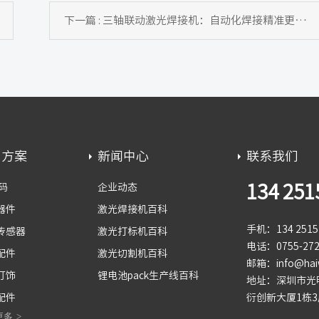
下一篇 : 三轴联动激光焊接机：自动化焊接精准更高效
用方案
新闻中心
联系我们
134 251
码
企业动态
器件
激光焊接机百科
手机：134 2515 
传感器
激光打标机百科
电话：0755-272
配件
激光切割机百科
邮箱：info@haiw
灯饰
锂电池pack生产线百科
地址：深圳市光
配件
衍创新大厦1栋3
更多