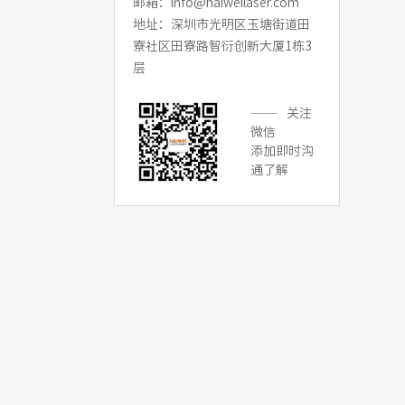
邮箱：info@haiweilaser.com
地址：深圳市光明区玉塘街道田
寮社区田寮路智衍创新大厦1栋3
层
关注
微信
添加即时沟
通了解