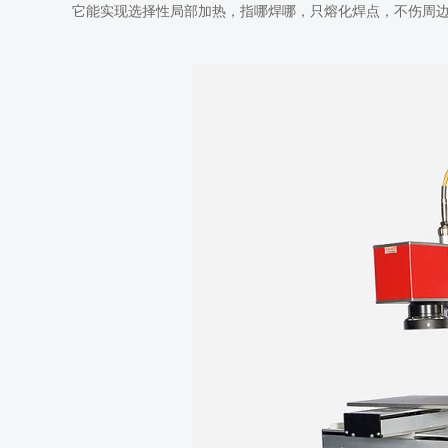
它能实现选择性局部加热，指哪
焊
哪，只熔化焊点，不伤周