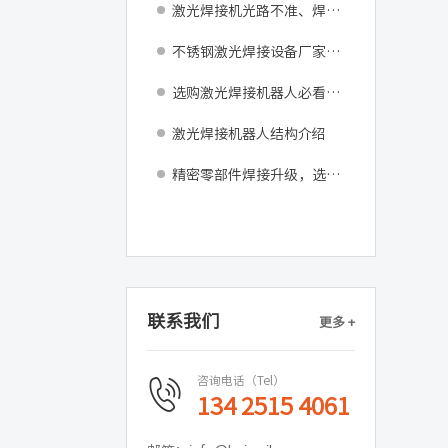
激光焊接机光路不准、焊点偏差如何调试修复？
不锈钢激光焊接设备厂家：告别返工困扰，助力车间产能跃升
选购激光焊接机器人必看：发那科M-10iD核心设备参数与产线适配指南
激光焊接机器人结构介绍
精密零部件焊接升级，选用精密激光焊接机器更省心
联系我们
更多 +
咨询电话（Tel）
134 2515 4061