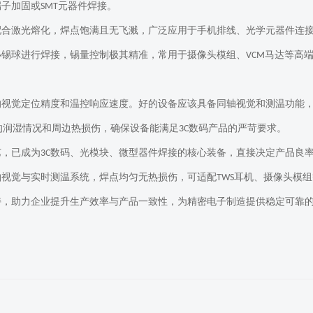
端子加固或
元器件焊接。
SMT
配合激光熔化，焊点饱满且无飞溅，广泛应用于手机排线、光学元器件连
小锡球进行焊接，锡量控制极其精准，常用于摄像头模组、
马达等高
VCM
的视觉定位精度和温控响应速度。好的设备应该具备同轴视觉和测温功能
的润湿情况和周边热损伤，确保设备能满足
数码产品的严苛要求。
3C
艺，已成为
数码、光模块、微型器件焊接的核心装备，直接决定产品良
3C
轴视觉与实时测温系统，焊点均匀无热损伤，可适配
耳机、摄像头模组
TWS
持，助力企业提升生产效率与产品一致性，为精密电子制造提供稳定可靠