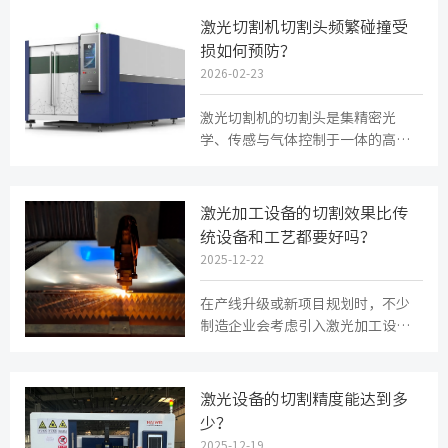
激光切割机切割头频繁碰撞受
损如何预防？
2026-02-23
激光切割机的切割头是集精密光
学、传感与气体控制于一体的高价
值部件，其频繁碰撞不仅导致昂贵
的维修费用和停机损失，更会直接
影...
激光加工设备的切割效果比传
统设备和工艺都要好吗？
2025-12-22
在产线升级或新项目规划时，不少
制造企业会考虑引入激光加工设
备，尤其是看到同行用激光切割后
效率提升、外观改善。但随之而来
的...
激光设备的切割精度能达到多
少？
2025-12-19