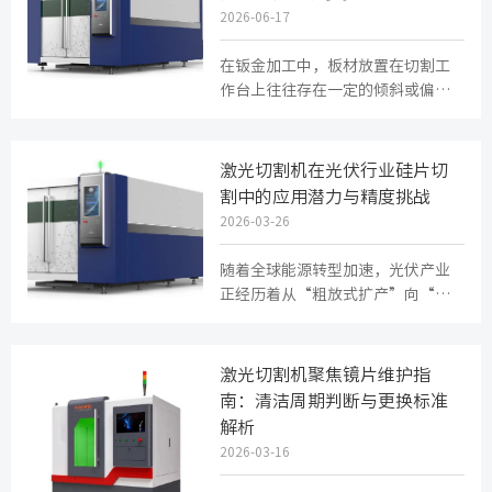
2026-06-17
在钣金加工中，板材放置在切割工
作台上往往存在一定的倾斜或偏
移。如果不进行校正直接切割，不
仅浪费材料，还可能损坏工件。传
统...
激光切割机在光伏行业硅片切
割中的应用潜力与精度挑战
2026-03-26
随着全球能源转型加速，光伏产业
正经历着从“粗放式扩产”向“高
效率、高良率”发展的深刻变革。
在这一过程中，硅片切割作为电池...
激光切割机聚焦镜片维护指
南：清洁周期判断与更换标准
解析
2026-03-16