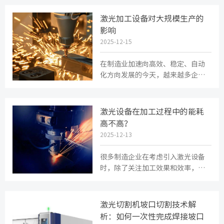
以激光切割机为例，它虽然自动化...
激光加工设备对大规模生产的
影响
2025-12-15
在制造业加速向高效、稳定、自动
化方向发展的今天，越来越多企业
将激光加工设备纳入大规模产线的
核心环节。无论是新能源电池、汽...
激光设备在加工过程中的能耗
高不高？
2025-12-13
很多制造企业在考虑引入激光设备
时，除了关注加工效果和效率，也
会担心运行成本，尤其是电费。毕
竟激光听起来功率大、耗电多。但...
激光切割机坡口切割技术解
析：如何一次性完成焊接坡口