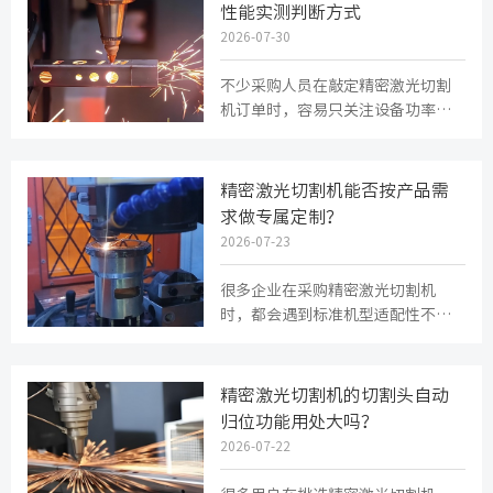
性能实测判断方式
2026-07-30
​不少采购人员在敲定精密激光切割
机订单时，容易只关注设备功率、
床身精度，忽略切割头这个执行终
端的实际性能。等到设备进厂投...
精密激光切割机能否按产品需
求做专属定制？
2026-07-23
很多企业在采购精密激光切割机
时，都会遇到标准机型适配性不足
的问题。不同行业的工件尺寸、材
质、加工精度和生产环境都存在差
异...
精密激光切割机的切割头自动
归位功能用处大吗？
2026-07-22