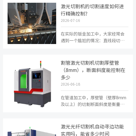
靠...
激光切割机的切割速度如何进
行精确控制？
2026-07-16
在实际的钣金加工中，大家经常会
遇到一个尴尬的情况：直线段切得
又快又好，可一旦遇到拐角或者小
圆孔，边缘就容易过烧或者挂渣。...
割管激光切割机切割厚壁管
（8mm），断面斜度能控制在
多少
2026-06-18
在管道加工中，厚壁管（壁厚8mm
及以上）的切割断面斜度是衡量切
割质量的重要指标。斜度过大会影
响后续焊接或装配的贴合度。使用...
激光光纤切割机自动寻边功能
实用吗，能省多少时间