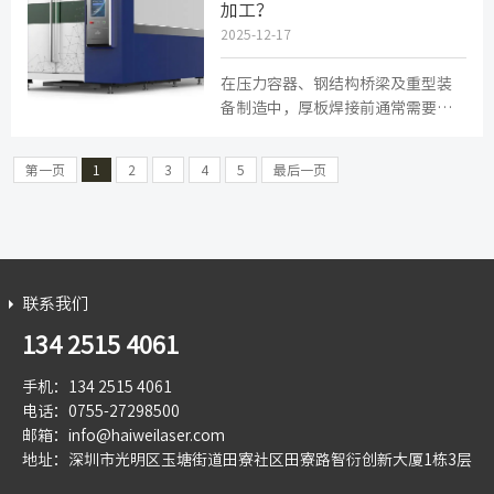
加工？
2025-12-17
在压力容器、钢结构桥梁及重型装
备制造中，厚板焊接前通常需要进
行坡口加工，以形成合适的焊接接
头，确保熔深和强度。传统工艺采...
第一页
1
2
3
4
5
最后一页
联系我们
134 2515 4061
手机：134 2515 4061
电话：0755-27298500
邮箱：info@haiweilaser.com
地址：深圳市光明区玉塘街道田寮社区田寮路智衍创新大厦1栋3层