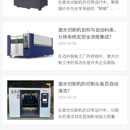
在激光切割机的日常运行中，聚焦
镜片作为光学系统的“眼睛”，其
洁净度与完好状态直接决定了光束
质量与切割性能。然而，这一精密...
激光切割机如何与自动料库、
分拣系统实现全流程集成？
2026-03-06
在迈向智能工厂的进程中，激光切
割工序的孤岛化是许多企业面临的
瓶颈。要实现真正意义上的24小时
连续、少人化生产，关键在于将激...
激光切割机的切割头能否自动
清洗？
2026-02-25
在激光切割机的日常运行中，切割
头的清洁状态直接影响加工质量和
设备稳定性。随着使用时间增加，
镜片表面容易附着烟尘、金属飞溅...