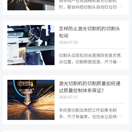
很多用户在挑选精密激光切割机
时，都会纠结切割头自动归位功能
是否有必要选配。多数普通激光设
备没有这项配置，设备重启、工件
碰...
怎样防止激光切割机的切割头
松动
2026-07-20
切割头出现松动会直接改变激光焦
点位置，切割断面挂渣、尺寸偏差
等问题会频繁出现，严重时还会划
伤镜片、触发设备防撞停机，打乱...
激光切割机的切割质量如何通
过质量控制体系保证？
2026-07-17
车间里切割出来的工件如果毛刺
多、尺寸有偏差，往往会让后续的
折弯和焊接工序变得非常麻烦。想
要从根本上解决这些痛点，不能仅