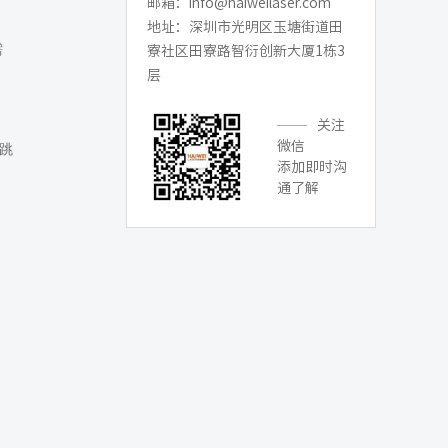
邮箱：info@haiweilaser.com
地址：深圳市光明区玉塘街道田
需
寮社区田寮路智衍创新大厦1栋3
层
关注
微信
跳
添加即时沟
通了解