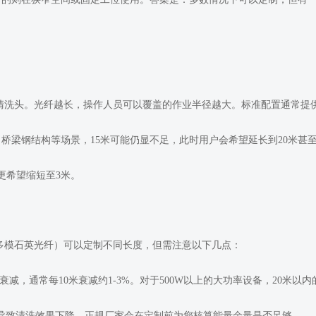
清洗头。光纤越长，操作人员可以覆盖的作业半径越大。标准配置通常提供
桥梁钢结构等场景，15米可能仍显不足，此时用户会希望延长到20米甚至
更希望缩短至3米。
多模石英光纤）可以定制不同长度，但需注意以下几点：
，通常每10米衰减约1-3%。对于500W以上的大功率设备，20米以内
能导致清洗效果下降。正规厂家会在定制前为您核算能量余量是否足够。