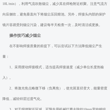
18L/min），利用气流吹散烟尘，减少其在焊枪附近积聚。注意气流方
向应侧吹，避免垂直向下将烟尘压回熔池。另外，焊接头内部的保护
镜片容易受到烟尘污染，建议每半天检查一次，及时清洁或更换。
操作技巧减少烟尘
在不影响焊接质量的前提下，可以尝试以下方法降低烟尘产生
量：
1、采用摆动焊接模式，适当提高焊接速度（减少单位长度热输
入）。
2、将激光焦点略微下移（负离焦），使光斑直径变大，能量密度
降低，减轻锌层过度气化。
3、对于焊缝附近区域，可预先用机械打磨去除约10mm宽的镀锌