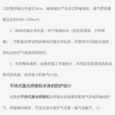
口距离焊接点不超过30cm，确保烟尘产生后立即被抽走。吸气臂风量
建议达到1000-1500m³/h。
2、移动式烟尘净化器：对于现场作业（如安装现场、户外维
修），可配备自带滤筒的移动式烟尘净化器，内置HEPA高效过滤层，
净化后的空气直接排回室内。
3、车间整体通风：如果焊接工作量较大，车间应安装屋顶风机或
壁式排风扇，保持每小时换气6-8次。
手持式激光焊接机本身的防护设计
优质的
手持式激光焊接机
在焊接头前端通常配有气帘或同轴保护
气。焊接镀锌板时，可适当加大保护气流量（氩气或氮气，12-