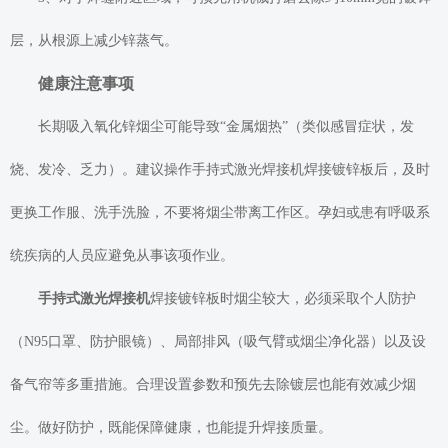
层，从根源上减少锌蒸气。
健康注意事项
长期吸入氧化锌烟尘可能导致“金属烟热”（类似感冒症状，发
烧、发冷、乏力）。建议操作手持式激光焊接机焊接镀锌板后，及时
更换工作服、洗手洗脸，不要将烟尘带离工作区。孕妇或患有呼吸系
统疾病的人员应避免从事该项作业。
手持式激光焊接机
焊接镀锌板时烟尘较大，必须采取个人防护
（N95口罩、防护眼镜）、局部排风（吸气臂或烟尘净化器）以及设
备气帘等多重措施。合理设置参数和预先去除镀层也能有效减少烟
尘。做好防护，既能保障健康，也能提升焊接质量。