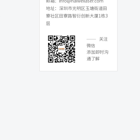
邮箱：info@haiweilaser.com
地址：深圳市光明区玉塘街道田
器
寮社区田寮路智衍创新大厦1栋3
层
关注
微信
添加即时沟
通了解