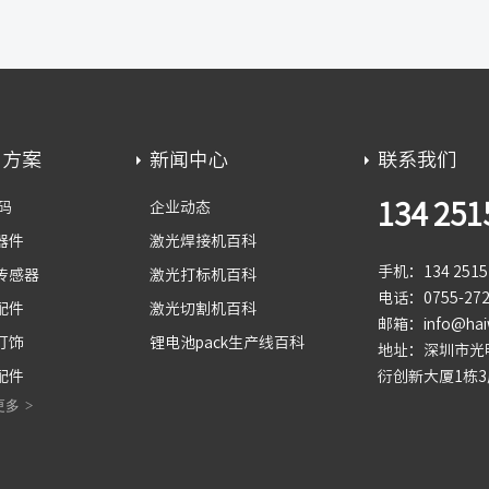
用方案
新闻中心
联系我们
134 251
码
企业动态
器件
激光焊接机百科
手机：134 2515 
传感器
激光打标机百科
电话：0755-272
配件
激光切割机百科
邮箱：info@haiw
灯饰
锂电池pack生产线百科
地址：深圳市光
配件
衍创新大厦1栋3
更多