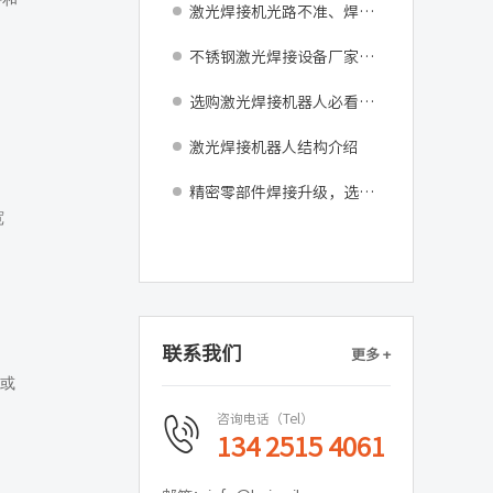
激光焊接机光路不准、焊点偏差如何调试修复？
不锈钢激光焊接设备厂家：告别返工困扰，助力车间产能跃升
选购激光焊接机器人必看：发那科M-10iD核心设备参数与产线适配指南
激光焊接机器人结构介绍
精密零部件焊接升级，选用精密激光焊接机器更省心
宽
联系我们
更多 +
m或
咨询电话（Tel）
134 2515 4061