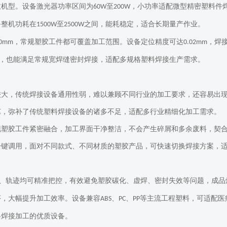
数机型。设备激光器功率区间为
至
，小功率适配微型精密塑料件
60W
200W
备整机功耗在
至
之间，能耗稳定，适合长期量产作业。
1500W
2500W
，常规塑胶工件都可覆盖加工范围。设备定位精度可达
，焊
00mm
0.02mm
，也能满足常规宽焊缝密封焊接，适配多规格塑料焊接生产需求。
较大，传统焊接设备通用性弱，难以兼顾不同行业的加工要求，还容易出
艺，弥补了传统塑料焊接设备的诸多不足，适配多行业精细化加工需求。
现塑胶工件紧密融合，加工界面干净整洁，不会产生碎屑和多余废料，契
一键调用，面对不同款式、不同材质的塑胶产品，可快速切换焊接方案，
、轨迹均可精准把控，有效避免塑胶碳化、虚焊、密封失效等问题，成品
序，大幅提升加工效率。设备兼容
、
、
等主流工程塑料，可适配医
ABS
PC
PP
料焊接加工的优质设备。