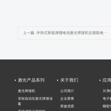
上一篇 : 手持式新能源锂电池激光焊接机在储能电池维修中的应用前景
激光产品系列
关于我们
应
激光焊接机
公司简介
3C数
非标自动化激光焊接设
企业愿景
电子
备
荣誉资质
精密