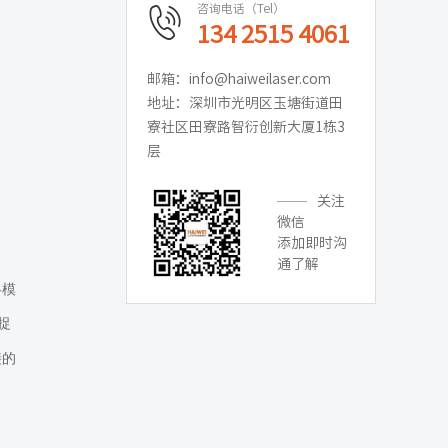
咨询电话（Tel）
134 2515 4061
邮箱：info@haiweilaser.com
地址：深圳市光明区玉塘街道田
寮社区田寮路智衍创新大厦1栋3
层
关注
微信
添加即时沟
通了解
各模
捉
接的