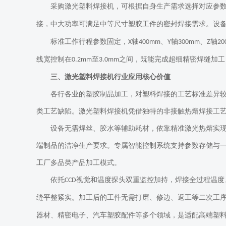
采购激光塑料焊接机，可根据自身生产需求选择对应参
接，中大功率可满足中等尺寸塑胶工件的密封焊接需求。设
标准工作行程参数固定，
轴
、
轴
、
轴
X
400mm
Y
300mm
Z
2
线宽控制在
至
之间，既能完成超细精密焊缝加工
0.2mm
3.0mm
三、激光塑料焊接机行业应用核心价值
各行各业的塑胶制品加工，对塑料焊接的工艺标准差异
类工艺缺陷。激光塑料焊接机凭借独特的非接触热熔焊接工
设备无需焊丝、胶水等辅助耗材，依靠精准激光热熔实
端制品的洁净生产要求。专属智能控制系统支持参数存储与
工厂多品类产品加工模式。
依托
视觉和温度探头双重监控加持，焊接全过程温度
CCD
缝平整紧实。加工后的工件无需打磨、修边、返工等二次工
器材、精密电子、汽车塑胶配件等多个领域，是适配高端塑