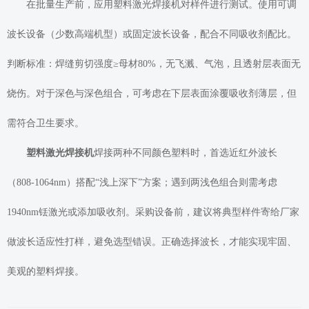
在批量生产前，应用塑料激光焊接机对样件进行测试。使用可调
波长设备（少数高端机型）或固定波长设备，配合不同吸收剂配比。
判断标准：焊缝剪切强度≥母材80%，无飞溅、气泡，且透射层表面无
烧伤。对于深色与深色组合，可考虑在下层表面涂覆吸收剂薄层，但
需符合卫生要求。
塑料激光焊接机
焊接两种不同颜色塑料时，首选近红外波长
（808-1064nm）搭配“浅上深下”方案；遇到两浅色组合则需考虑
1940nm铥激光或添加吸收剂。采购设备前，建议将典型样件寄给厂家
做波长适应性打样，避免选型错误。正确选择波长，才能实现牢固、
美观的塑料焊接。