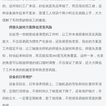
的。这对咱们工厂来说，好处就是良品率稳了。而且现在招工难，这
种设备操作起来不复杂，普通工人培训个
两小时左右
就能上手，大大
缓解了车间里缺熟练工的尴尬。
焊接头旋转方案降低变形风险
在处理一些精密或者薄壁的工件时，让工件本身跟着转其实风险
挺大，不仅容易因为惯性产生振动，还容易受热变形。现在
的方案
是
工件固定不动，让三轴激光焊机的焊接头去旋转和变位。焊接头质量
轻，转动起来响应快，而且能实现
度无死角覆盖。这样一来，光束
360
的角度可以根据焊缝的坡口随时调整，不仅保证了熔深，还大大降低
了工件本身的机械变形和热变形风险。
设备的
日常维护
设备买回去，日常保养得跟上。三轴机器的导轨和丝杠要经常清
理，定期打润滑油，不然时间久了精度就下降了。还有保护镜片，车
间粉尘大，一定要定期检查，脏了就得换，不然很容易烧坏里面的聚
焦镜。