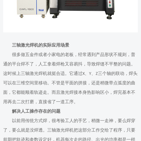
三轴激光焊机的实际应用场景
很多做五金件或者小家电的老板，经常遇到产品形状不规则，普
通的平台焊不了，人工拿着焊枪又容易抖，导致焊缝不平整的问题。
这时候上三轴激光焊机就挺合适。它通过
、
、
三个轴的联动，焊头
X
Y
Z
可以在三维空间里移动。不管是平面的拼接，还是稍微带点弧度的曲
面，它都能顺着轨迹走。而且激光焊接本身热影响区小，焊完基本不
用再去二次打磨，直接省了一道工序。
解决人工操作
存在的问题
以前用传统方式焊，很考验工人的手艺，稍微一走神，要么焊穿
了，要么就是没焊透。三轴激光焊机把这部分工作交给了程序，只要
前期把轨迹和参数设定好，机器每次走的路径、出光的功率都是一样