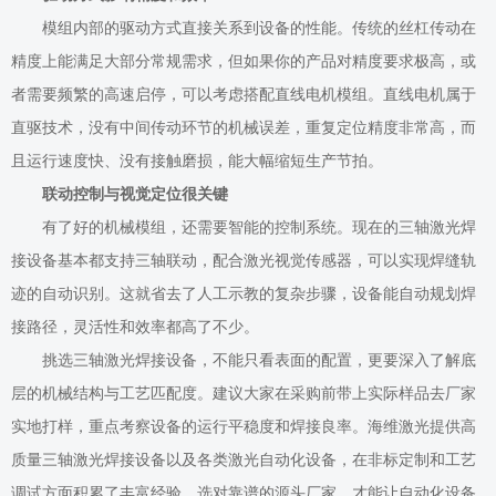
模组内部的驱动方式直接关系到设备的性能。传统的丝杠传动在
精度上能满足大部分常规需求，但如果你的产品对精度要求极高，或
者需要频繁的高速启停，可以考虑搭配直线电机模组。直线电机属于
直驱技术，没有中间传动环节的机械误差，重复定位精度非常高，而
且运行速度快、没有接触磨损，能大幅缩短生产节拍。
联动控制与视觉定位很关键
有了好的机械模组，还需要
智能
的控制系统。现在的三轴激光焊
接设备基本都支持三轴联动，配合激光视觉传感器，可以实现焊缝轨
迹的自动识别。这就省去了人工示教的
复杂
步骤，设备能自动规划焊
接路径，灵活性和效率都高了不少。
挑选三轴激光焊接设备，不能只看表面的配置，更要深入了解底
层的机械结构与工艺匹配度。建议大家在采购前带上实际样品去厂家
实地打样，重点考察设备的运行平稳度和焊接良率。海维激光提供
高
质量
三轴激光焊接设备以及各类激光自动化设备，在非标定制和工艺
调试方面积累了丰富经验。选对靠谱的源头厂家，才能让自动化设备