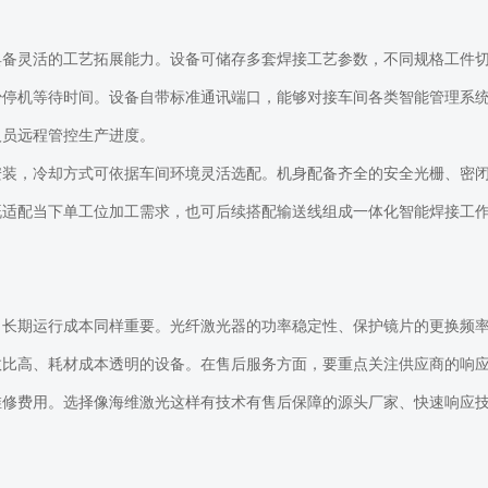
具备灵活的工艺拓展能力。设备可储存多套焊接工艺参数，不同规格工件
少停机等待时间。设备自带标准通讯端口，能够对接车间各类智能管理系
人员远程管控生产进度。
安装，冷却方式可依据车间环境灵活选配。机身配备齐全的安全光栅、密
既适配当下单工位加工需求，也可后续搭配输送线组成一体化智能焊接工
，长期运行成本同样重要。光纤激光器的功率稳定性、保护镜片的更换频
效比高、耗材成本透明的设备。在售后服务方面，要重点关注供应商的响
维修费用。选择
像海维激光这样有技术有售后保障的源头厂家
、快速响应