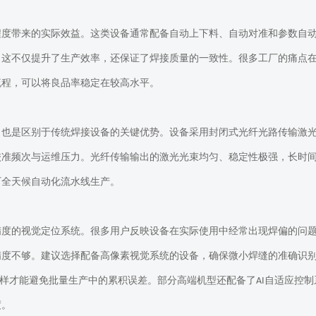
程度带来的实际效益。这类设备通常配备自动上下料、自动对准和参数自
，这不仅提升了生产效率，还保证了焊接质量的一致性。很多工厂的痛点
流程，可以将良品率稳定在较高水平。
，也是区别于传统焊接设备的关键优势。设备采用封闭式光纤光路传输激
校准频次与运维压力。光纤传输输出的激光光束均匀、稳定性极强，长时
厂全天候自动化流水线生产。
精度的视觉定位系统。很多用户反映设备在实际使用中经常出现焊偏的问
精度不够。建议选择配备
高像素
视觉系统的设备，确保微小焊缝的准确识
样才能避免批量生产中的累积误差。部分高端机型还配备了
自适应控制
AI
度。