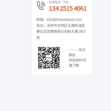
咨询电话（Tel）
134 2515 4061
邮箱：info@haiweilaser.com
地址：深圳市光明区玉塘街道田
寮社区田寮路智衍创新大厦1栋3
层
关注
微信
添加即时沟
通了解