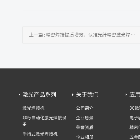
上一篇 : 精密焊接提质增效，认准光纤精密激光焊接机
激光产品系列
关于我们
应
激光焊接机
公司简介
3C数
非标自动化激光焊接设
企业愿景
电子
备
荣誉资质
精密
手持式激光焊接机
企业相册
五金