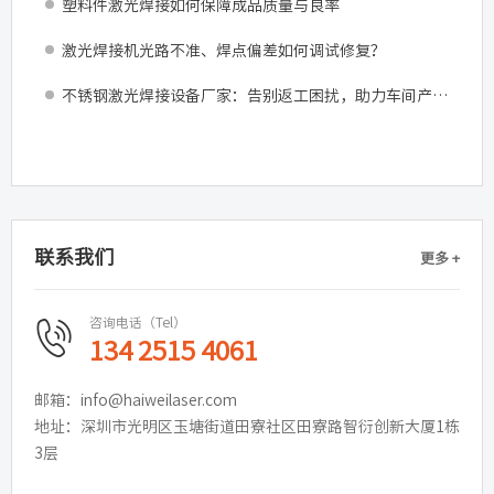
塑料件激光焊接如何保障成品质量与良率
激光焊接机光路不准、焊点偏差如何调试修复？
不锈钢激光焊接设备厂家：告别返工困扰，助力车间产能跃升
联系我们
更多 +
咨询电话（Tel）
134 2515 4061
邮箱：info@haiweilaser.com
地址：深圳市光明区玉塘街道田寮社区田寮路智衍创新大厦1栋
3层