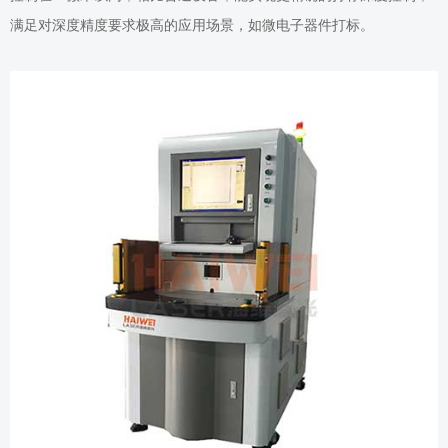
满足对深度精度要求极高的应用场景，如微电子器件打标。