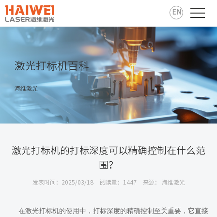
EN
激光打标机百科
海维激光
激光打标机的打标深度可以精确控制在什么范
围？
发表时间：2025/03/18
阅读量：1447
来源： 海维激光
在激光打标机的使用中，打标深度的精确控制至关重要，它直接