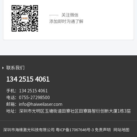
关注微信
添加即时沟通了解
联系我们
134 2515 4061
手机：134 2515 4061
电话：0755-27298500
邮箱：info@haiweilaser.com
地址：深圳市光明区玉塘街道田寮社区田寮路智衍创新大厦1栋3层
深圳市海维激光科技有限公司
粤ICP备17067646号-3
免责声明
网站地图