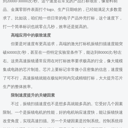
到
次
秒。这个速度在常见的产品打标场景，像塑料制
20000-30000
/
品、金属零部件表面打个
、生产日期啥的，已经能满足大多数需
logo
求了。比如说，咱们给一些日常的电子产品外壳打标，这个速度下，
打一个简单标识也就零点几秒，效率还是挺高的。
高端应用中的极致速度
但要是对速度有更高追求，高端的激光打标机振镜扫描速度能突
破
次
秒，甚至在一些特定实验室条件下，能达到
次
秒左
60000
/
80000
/
右。这类高速振镜通常应用在对打标效率要求极高的行业，像大规模
集成电路的芯片制造。芯片上要标记非常微小且密集的信息，速度慢
了可不行，高速振镜就能在极短时间内完成精细打标，大大提升芯片
生产的整体效率。
限制速度提升的关键因素
不过，振镜扫描速度也不是想多高就能多高的。它受好几个因素
限制。一个是振镜电机的性能，好的电机响应速度快，能让振镜快速
改变角度，实现高速扫描。另一个关键因素是控制系统。控制系统得