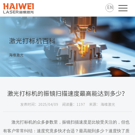
EN
激光打标机百科
海维激光
激光打标机的振镜扫描速度最高能达到多少？
发表时间：2025/04/09
阅读量：1197
来源： 海维激光
激光打标机的众多参数里，振镜扫描速度
是比较
受关注
的
，
但也
有
客户常常纠结：速度究竟多快才合适？最高能到多少？速度快了质