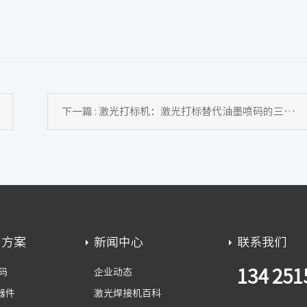
下一篇 : 激光打标机：激光打标替代油墨喷码的三大核心优势
用方案
新闻中心
联系我们
134 251
码
企业动态
器件
激光焊接机百科