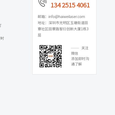
134 2515 4061
邮箱：info@haiweilaser.com
地址：深圳市光明区玉塘街道田
打
寮社区田寮路智衍创新大厦1栋3
层
型时
关注
微信
添加即时沟
通了解