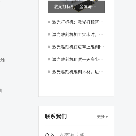
激光打标机：金属与非金属材料打标，设备选型的关键差异
激光打标机：激光打标替代油墨喷码的三大核心优势
激光雕刻机加工实木时，不同木种的雕刻参数差异大吗
、
激光雕刻机在皮革上雕刻logo，烫印效果能保持多久
激光雕刻机租赁一天多少钱？
能胜
激光雕刻机雕刻木材，边缘发黑怎么解决
描
联系我们
更多 +
咨询电话（Tel）
子