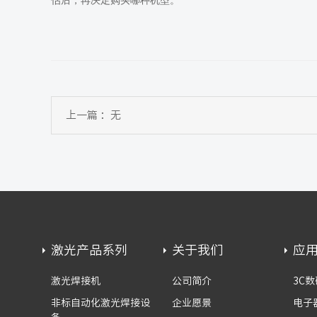
估后，再决定购买哪种机型。
上一篇 ：无
激光产品系列
关于我们
应
激光焊接机
公司简介
3C数
非标自动化激光焊接设
企业愿景
电子