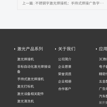
上一篇 : 不锈钢字激光焊接机：手持式焊接广告字更省心，无需专业焊工
激光产品系列
关于我们
应
激光焊接机
公司简介
3C数
非标自动化激光焊接设
企业愿景
电子
备
荣誉资质
精密
手持式激光焊接机
企业相册
五金
激光打标机
合作客户
广告
激光设备相关配件
汽车
激光清洗机
展开