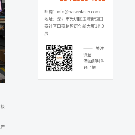
邮箱：info@haiweilaser.com
地址：深圳市光明区玉塘街道田
寮社区田寮路智衍创新大厦1栋3
层
关注
微信
添加即时沟
通了解
焊接
减产