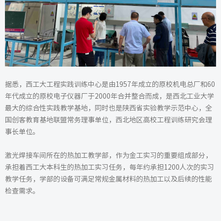
据悉，西工大工程实践训练中心是由1957年成立的原校机电总厂和60
年代成立的原校电子仪器厂于2000年合并整合而成，是西北工业大学
最大的综合性实践教学基地，同时也是陕西省实验教学示范中心，全
国创客教育基地联盟常务理事单位，西北地区高校工程训练研究会理
事长单位。
激光焊接车间所在的热加工教学部，作为金工实习的重要组成部分，
承担着西工大本科生的热加工实习任务，每年约承担1200人次的实习
教学任务，学部的设备可满足常规金属材料的热加工以及后续的性能
检查需求。