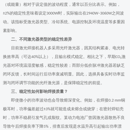
（或能量）相对于设定值的波动程度，通常以百分比表示。例如，
的稳定性意味着设定
时，实际输出在
之间波
±2%
3000W
2940W–3060W
动。该指标受激光器类型、冷却系统、电源控制及环境温度等多重因
素影响。
二、不同激光器类型的稳定性差异
目前激光焊接机器人多采用光纤激光器，因其结构紧凑、电光转
换效率高（可达
以上），且输出模式稳定。相比之下，早期
激
40%
CO₂
光器对环境温湿度敏感，稳定性较差；而部分低价脉冲激光器若缺乏
闭环反馈，长时间运行后功率衰减明显。因此，选择具备实时功率监
测与闭环调节功能的光纤激光源，是保障稳定性的前提。
三、稳定性如何影响焊接质量？
即使微小的功率波动也会导致熔深变化。例如，在焊接
铜
0.2 mm
极耳时，功率偏差超过
就可能造成未熔合或烧穿；在密封焊铝壳
±3%
时，功率不稳易引发气孔或裂纹。某动力电池厂曾因激光器散热不良
导致午后焊接良率下降
，排查后发现是水温升高引起输出功率漂
5%