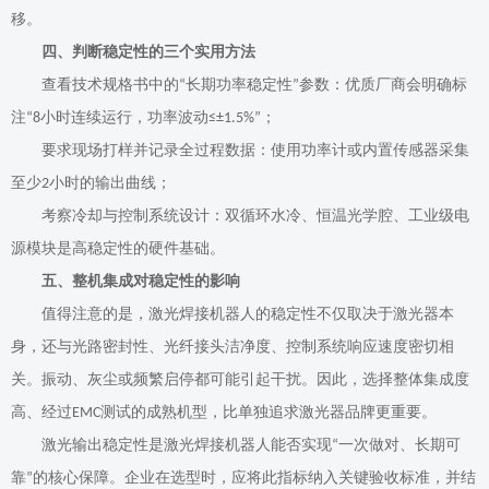
移。
四、判断稳定性的三个实用方法
查看技术规格书中的
长期功率稳定性
参数：优质厂商会明确标
“
”
注
小时连续运行，功率波动
；
“8
≤±1.5%”
要求现场打样并记录全过程数据：使用功率计或内置传感器采集
至少
小时的输出曲线；
2
考察冷却与控制系统设计：双循环水冷、恒温光学腔、工业级电
源模块是高稳定性的硬件基础。
五、整机集成对稳定性的影响
值得注意的是，激光焊接机器人的稳定性不仅取决于激光器本
身，还与光路密封性、光纤接头洁净度、控制系统响应速度密切相
关。振动、灰尘或频繁启停都可能
引起
干扰。因此，选择整体集成度
高、经过
测试的成熟机型，比单独追求激光器品牌更重要。
EMC
激光输出稳定性是激光焊接机器人能否实现
一次做对、长期可
“
靠
的核心保障。企业在选型时，应将此指标纳入关键验收标准，并结
”