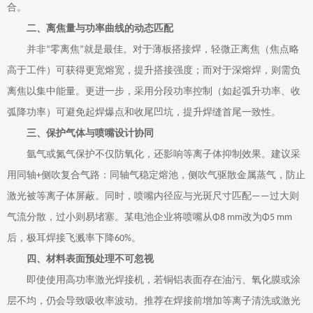
合。
二、离焦量与功率曲线的动态匹配
并非
零离焦
就是最佳。对于薄板搭接焊，轻微正离焦（焦点略
“
”
高于工件）可获得更宽熔宽，提升搭接强度；而对于深熔焊，则需负
离焦以集中能量。更进一步，采用分段功率控制（如起弧升功率、收
弧降功率）可避免起焊爆点和收尾凹坑，提升焊缝首尾一致性。
三、保护气体与喷嘴设计协同
氩气或氮气保护不仅防氧化，还影响等离子体抑制效果。建议采
用同轴
侧吹复合气路：同轴气稳定熔池，侧吹气驱散金属蒸气，防止
+
激光被等离子体屏蔽。同时，喷嘴内径应与光斑尺寸匹配
过大则
——
气流分散，过小则易堵塞。某电池企业将喷嘴从
改为
Φ8 mm
Φ5 mm
后，极耳焊接飞溅率下降
。
60%
四、材料表面预处理不可忽视
即使使用高功率激光焊接机，若铜铝表面存在油污、氧化膜或涂
层不均，仍会导致吸收率波动。推荐在焊接前增加等离子清洗或激光