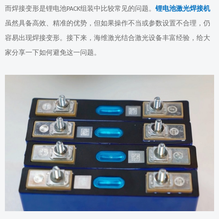
而焊接变形是
锂电池
组装中比较常见
的
问题
。
锂电池激光焊接机
PACK
虽然具备高效、精准的优势，但如果操作不当或参数设置不合理，仍
容易出现焊接变形。接下来，
海维激光
结合
激光设备丰富
经验，
给大
家分享一下
如何避免这一问题。