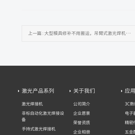
上一篇 : 大型模具修补不用搬运，吊臂式激光焊机优化模具激光加工
激光产品系列
关于我们
应
激光焊接机
公司简介
3C数
非标自动化激光焊接设
企业愿景
电子
备
荣誉资质
精密
手持式激光焊接机
企业相册
五金