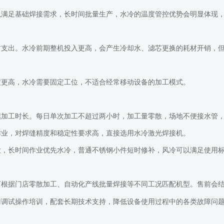
以满足基础焊接需求，长时间批量生产，水冷的温度管控优势会明显体现
材支出。水冷前期整机投入更高，会产生冷却水、滤芯更换的耗材开销，
度更高，水冷需要固定工位，不适合经常移动设备的加工模式。
续加工时长。每日单次加工不超过两小时，加工量零散，场地不便接水管
作业，对焊缝精度和稳定性要求高，直接选用水冷激光焊接机。
大，长时间作业优先水冷，普通不锈钢小件短时修补，风冷可以满足使用
可根据门店零散加工、自动化产线批量焊接等不同工况匹配机型。售前会
门调试操作培训，配套长期技术支持，降低设备使用过程中的各类故障问