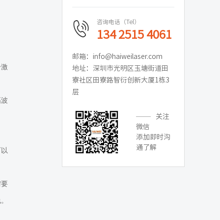
咨询电话（Tel）
134 2515 4061
邮箱：info@haiweilaser.com
冷激
地址：深圳市光明区玉塘街道田
寮社区田寮路智衍创新大厦1栋3
层
幅波
关注
微信
添加即时沟
通了解
可以
需要
线。