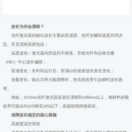
波长为何会漂移？
光纤激光器的输出波长主要由泵浦源、光纤光栅和温度共同决
定。常见漂移原因包括：
温度波动：激光器内部温控不精准，导致光纤布拉格光栅
（
）中心波长偏移；
FBG
泵浦老化：长时间运行后，泵浦
的发射波长发生变化；
LD
负载变化：输出功率大幅调整时，热负荷改变引起瞬时波长跳
变。
例如，
光纤激光器若波长漂移到
以上，铜材料的吸
1070nm
1080nm
收率可能从约
降至
以下，直接削弱焊接熔深。
35%
20%
保障波长稳定的核心措施
高精度温控系统