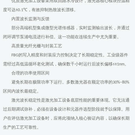
优质激光加工设备采用双回路水冷设计，激光器核心模块控温精
度可达
，有效抑制热致波长漂移。
±0.1℃
内置波长监测与反馈
部分高端机型集成微型光谱传感器，实时监测输出波长，并通过
闭环调节泵浦电流进行补偿。这一功能在连续生产中尤为重要。
高质量光纤光栅与封装工艺
的写入精度和封装应力控制决定了长期稳定性。工业级器件
FBG
需经过高低温循环老化测试，确保数千小时运行后波长偏移
。
≤±1nm
合理的功率使用区间
避免长期在极限功率下运行。多数激光器在额定功率的
30%–80%
区间内波长最稳定。
激光波长稳定性是激光加工设备底层性能的重要体现。它无法通
过后期调试弥补，必须在设备设计和元器件选型阶段就予以保障。用
户在评估
激光加工
设备时，应将此项纳入核心验证内容，以确保长期
生产的工艺可靠性。