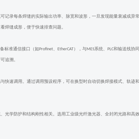
统可记录每条焊缝的实际输出功率、脉宽和波形，一旦发现能量衰减或异
查看焊缝成形，便于快速排查问题。
备标准通信接口（如
、
），与
系统、
和输送线协
Profinet
EtherCAT
MES
PLC
产可追溯。
储与快速调用。通过调用预设程序，可在换型时自动切换焊接模式、轨迹
统、光学防护和结构刚性相关。选用工业级光纤激光器、全封闭光路和高