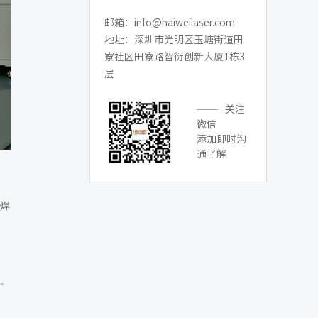
邮箱：info@haiweilaser.com
地址：深圳市光明区玉塘街道田
寮社区田寮路智衍创新大厦1栋3
层
关注
微信
添加即时沟
通了解
焊
。