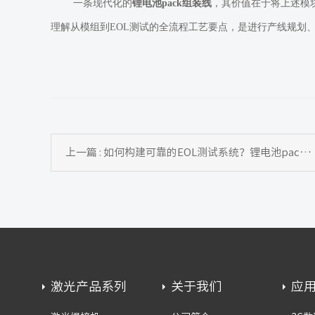
一条现代化的
锂电池pack组装线
，其价值在于将上述模
理解从模组到EOL测试的全流程工艺要点，是进行产线规划、
上一篇 : 如何构建可靠的EOL测试系统？锂电池pack组装线最终测试站配置指南
激光产品系列
关于我们
应