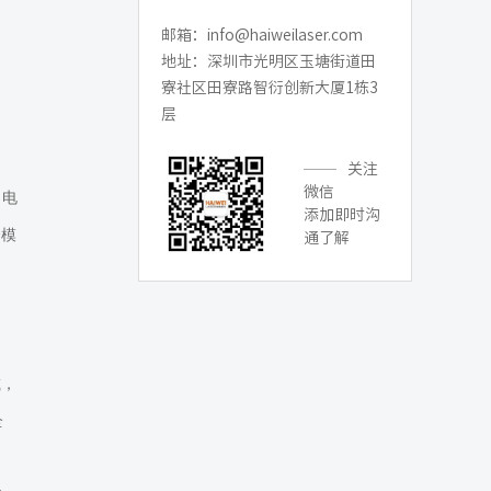
邮箱：info@haiweilaser.com
地址：深圳市光明区玉塘街道田
寮社区田寮路智衍创新大厦1栋3
层
关注
微信
了电
添加即时沟
个模
通了解
减，
全