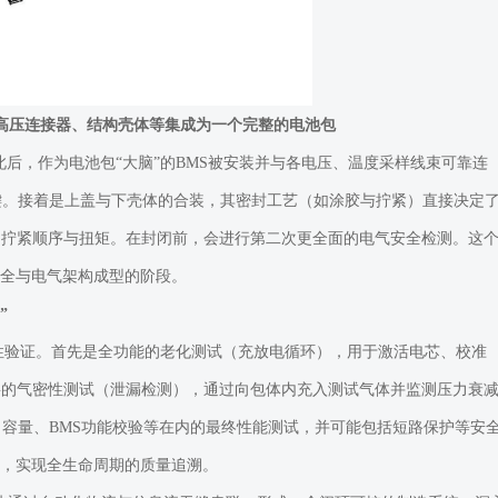
高压连接器、结构壳体等集成为一个完整的电池包
后，作为电池包“大脑”的BMS被安装并与各电压、温度采样线束可靠连
键。接着是上盖与下壳体的合装，其密封工艺（如涂胶与拧紧）直接决定
的拧紧顺序与扭矩。在封闭前，会进行第二次更全面的电气安全检测。这
安全与电气架构成型的阶段。
”
合性验证。首先是全功能的老化测试（充放电循环），用于激活电芯、校准
要的气密性测试（泄漏检测），通过向包体内充入测试气体并监测压力衰
容量、BMS功能校验等在内的最终性能测试，并可能包括短路保护等安
码，实现全生命周期的质量追溯。