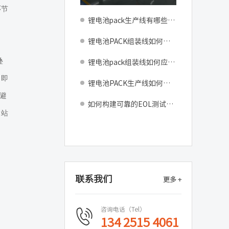
环节
锂电池pack生产线有哪些用途？
锂电池PACK组装线如何应对电芯尺寸公差带来的装配挑战？自适应对准与柔性压装方案
叠
锂电池pack组装线如何应对电芯尺寸公差带来的装配挑战？
，即
锂电池PACK生产线如何解决电芯分选配组效率低的瓶颈？
避
如何构建可靠的EOL测试系统？锂电池pack组装线最终测试站配置指南
出站
联系我们
更多 +
咨询电话（Tel）
134 2515 4061